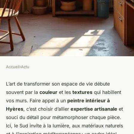
Accueil
›
Actu
ACTU
Créer une ambiance unique
L’art de transformer son espace de vie débute
souvent par la
couleur
et les
textures
qui habillent
avec un peintre intérieur à
vos murs. Faire appel à un
peintre intérieur à
hyères
Hyères
, c’est choisir d’allier
expertise artisanale
et
souci du détail pour métamorphoser chaque pièce.
Julien
•
12 janvier 2026
•
6 min de lecture
Ici, le Sud invite à la lumière, aux matériaux naturels