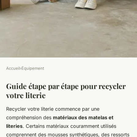
Accueil
›
Équipement
ÉQUIPEMENT
Guide étape par étape pour recycler
Recycler sa literie : comment
votre literie
faire ?
Recycler votre literie commence par une
Romain
•
25 novembre 2024
•
5 min de lecture
compréhension des
matériaux des matelas et
literies
. Certains matériaux couramment utilisés
comprennent des mousses synthétiques, des ressorts