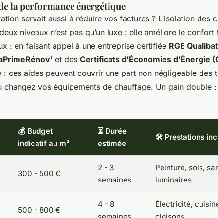
de la performance énergétique
vation servait aussi à réduire vos factures ? L’isolation des
deux niveaux n’est pas qu’un luxe : elle améliore le confort
x : en faisant appel à une entreprise certifiée
RGE Qualibat
aPrimeRénov’
et des
Certificats d’Économies d’Énergie (
 : ces aides peuvent couvrir une part non négligeable des t
ou changez vos équipements de chauffage. Un gain double :
💰 Budget
⏳ Durée
🛠️ Prestations in
indicatif au m²
estimée
2 - 3
Peinture, sols, san
300 - 500 €
semaines
luminaires
4 - 8
Électricité, cuisin
500 - 800 €
semaines
cloisons