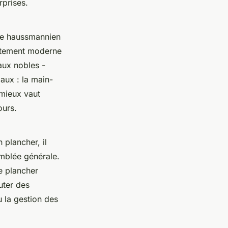
rprises.
ble haussmannien
artement moderne
iaux nobles -
iaux : la main-
 mieux vaut
ours.
 plancher, il
emblée générale.
e plancher
uter des
u la gestion des