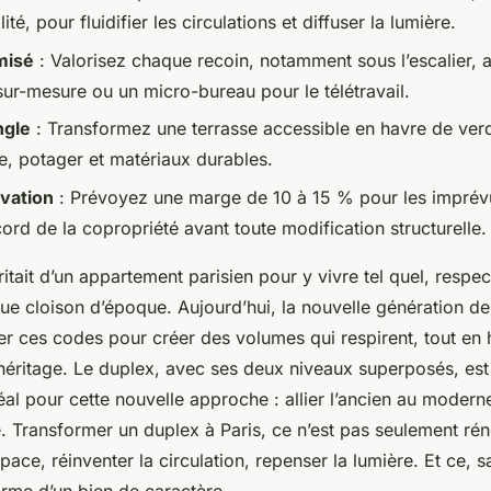
ité, pour fluidifier les circulations et diffuser la lumière.
misé
: Valorisez chaque recoin, notamment sous l’escalier, 
ur-mesure ou un micro-bureau pour le télétravail.
ngle
: Transformez une terrasse accessible en havre de verd
te, potager et matériaux durables.
vation
: Prévoyez une marge de 10 à 15 % pour les imprévu
cord de la copropriété avant toute modification structurelle.
ritait d’un appartement parisien pour y vivre tel quel, respe
e cloison d’époque. Aujourd’hui, la nouvelle génération de
er ces codes pour créer des volumes qui respirent, tout en 
 héritage. Le duplex, avec ses deux niveaux superposés, est
déal pour cette nouvelle approche : allier l’ancien au moderne
. Transformer un duplex à Paris, ce n’est pas seulement rén
pace, réinventer la circulation, repenser la lumière. Et ce, sa
arme d’un bien de caractère.