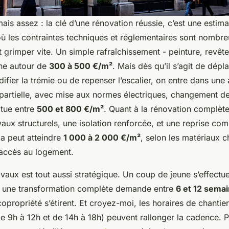
mais assez : la clé d’une rénovation réussie, c’est une estima
où les contraintes techniques et réglementaires sont nombreu
 grimper vite. Un simple rafraîchissement - peinture, revêt
rne autour de
300 à 500 €/m²
. Mais dès qu’il s’agit de dépl
ifier la trémie ou de repenser l’escalier, on entre dans une
partielle, avec mise aux normes électriques, changement de
situe entre
500 et 800 €/m²
. Quant à la rénovation complète,
aux structurels, une isolation renforcée, et une reprise co
ela peut atteindre
1 000 à 2 000 €/m²
, selon les matériaux ch
’accès au logement.
vaux est tout aussi stratégique. Un coup de jeune s’effectu
s une transformation complète demande entre
6 et 12 sema
 copropriété s’étirent. Et croyez-moi, les horaires de chanti
e 9h à 12h et de 14h à 18h) peuvent rallonger la cadence. P