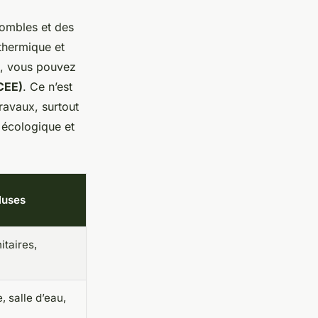
 combles et des
 thermique et
, vous pouvez
CEE)
. Ce n’est
ravaux, surtout
 écologique et
cluses
itaires,
e, salle d’eau,