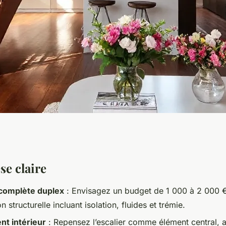
ur la rénovation de
se claire
complète duplex
: Envisagez un budget de 1 000 à 2 000 
en
n structurelle incluant isolation, fluides et trémie.
t intérieur
: Repensez l’escalier comme élément central, al