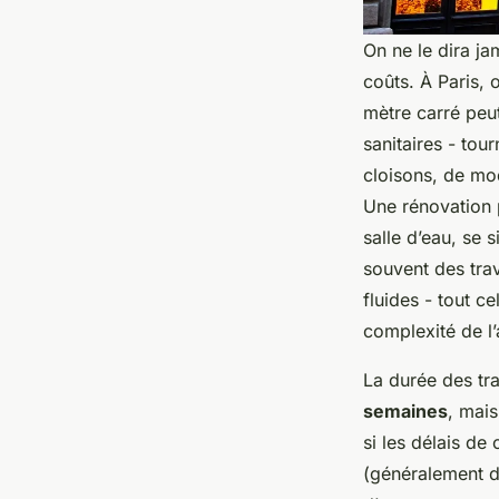
On ne le dira ja
coûts. À Paris, 
mètre carré peut
sanitaires - tou
cloisons, de mod
Une rénovation 
salle d’eau, se 
souvent des trav
fluides - tout c
complexité de l
La durée des tra
semaines
, mai
si les délais de
(généralement d