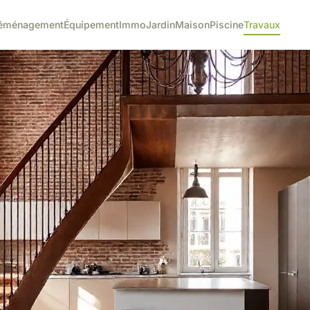
éménagement
Équipement
Immo
Jardin
Maison
Piscine
Travaux