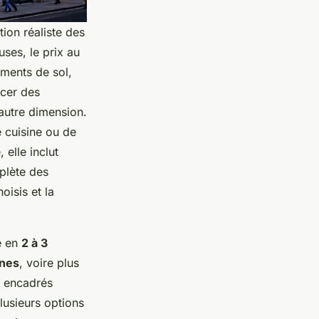
tion réaliste des
ses, le prix au
ements de sol,
acer des
 autre dimension.
 cuisine ou de
 elle inclut
mplète des
oisis et la
e en
2 à 3
ines
, voire plus
er encadrés
lusieurs options