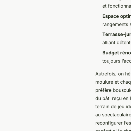
Auberte
•
04/06/2026 18:24
•
12 min de lecture
et fonctionnal
Espace opti
rangements s
Terrasse-ju
alliant déten
Budget réno
toujours l’ac
Autrefois, on hé
moulure et chaqu
préfère bouscul
du bâti reçu en
terrain de jeu i
au spectaculaire
reconfigurer l’es
confort ni le ch