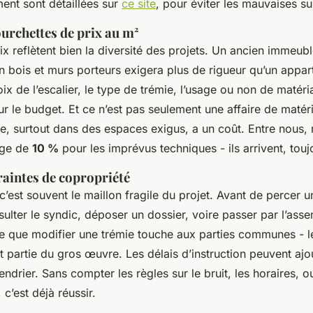
nt sont détaillées sur
ce site
, pour éviter les mauvaises su
urchettes de prix au m²
ix reflètent bien la diversité des projets. Un ancien immeu
n bois et murs porteurs exigera plus de rigueur qu’un app
ix de l’escalier, le type de trémie, l’usage ou non de matér
ur le budget. Et ce n’est pas seulement une affaire de matér
ée, surtout dans des espaces exigus, a un coût. Entre nous,
rge de
10 %
pour les imprévus techniques - ils arrivent, touj
raintes de copropriété
c’est souvent le maillon fragile du projet. Avant de percer un
sulter le syndic, déposer un dossier, voire passer par l’ass
e que modifier une trémie touche aux parties communes - l
it partie du gros œuvre. Les délais d’instruction peuvent ajo
ndrier. Sans compter les règles sur le bruit, les horaires, o
 c’est déjà réussir.