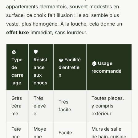
appartements clermontois, souvent modestes en
surface, ce choix fait illusion : le sol semble plus
vaste, plus homogène. À la louche, cela donne un
effet luxe
immédiat, sans lourdeur.
🪨
🛡️
Type
Résist
🧽 Facilité
🏠 Usage
de
ance
d’entretie
recommandé
carre
aux
n
lage
chocs
Grès
Très
Toutes pièces,
Très
céra
élevé
y compris
facile
me
e
extérieur
Faïe
Moye
Murs de salle
Facile
nce
nne
de bain, cuisine