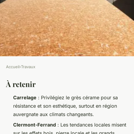
Accueil
›
Travaux
TRAVAUX
À retenir
Idées de carrelage à
Clermont-Ferrand pour
Carrelage
: Privilégiez le grès cérame pour sa
chaque type de projet
résistance et son esthétique, surtout en région
auvergnate aux climats changeants.
Auberte
•
06/04/2026 12:16
•
9 min de lecture
Clermont-Ferrand
: Les tendances locales misent
sur les effets bois, pierre locale et les grands