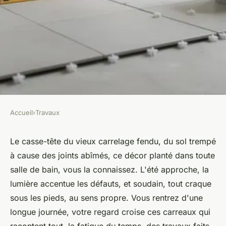
Accueil
›
Travaux
TRAVAUX
Carreleur à Combs-la-Ville : le
Le casse-tête du vieux carrelage fendu, du sol trempé
à cause des joints abîmés, ce décor planté dans toute
professionnel fiable pour vos
salle de bain, vous la connaissez. L'été approche, la
travaux de rénovation
lumière accentue les défauts, et soudain, tout craque
sous les pieds, au sens propre. Vous rentrez d'une
Lucas
•
4 février 2026
•
11 min de lecture
longue journée, votre regard croise ces carreaux qui