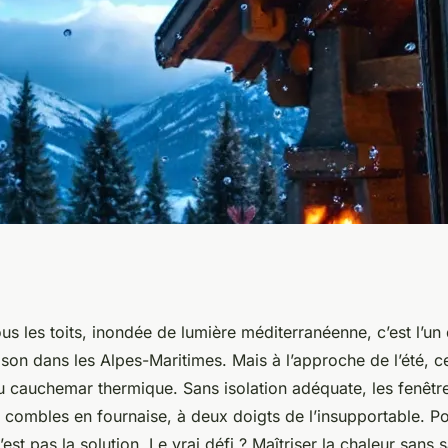
olation efficace
s les toits, inondée de lumière méditerranéenne, c’est l’un
son dans les Alpes-Maritimes. Mais à l’approche de l’été, c
 en Alpes-
au cauchemar thermique. Sans isolation adéquate, les fenêtre
 combles en fournaise, à deux doigts de l’insupportable. P
’est pas la solution. Le vrai défi ? Maîtriser la chaleur sans s