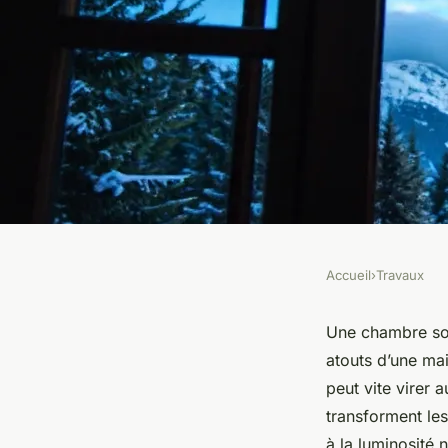
Accueil
›
Travaux
TRAVAUX
Top astuces pour l'is
Une chambre sou
atouts d’une mai
des fenêtres de toit
peut vite virer 
transforment les
à la luminosité n