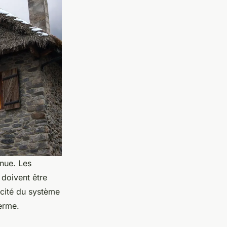
enue. Les
 doivent être
acité du système
erme.