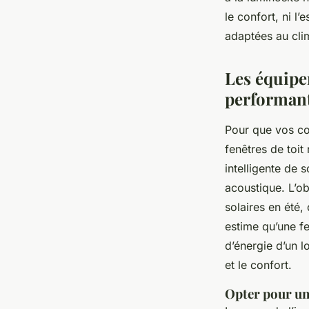
Maritimes
le confort, ni l
adaptées au cli
Auberte
•
05/05/2026 07:53
•
11 min de lecture
Les équipe
performan
Pour que vos com
fenêtres de toit
intelligente de 
acoustique. L’ob
solaires en été,
estime qu’une fe
d’énergie d’un l
et le confort.
Opter pour un