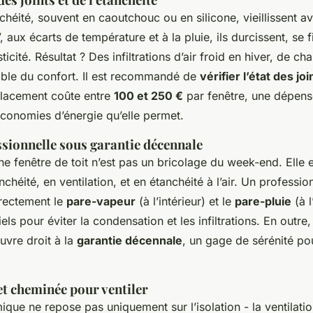
nchéité, souvent en caoutchouc ou en silicone, vieillissent a
aux écarts de température et à la pluie, ils durcissent, se f
ticité. Résultat ? Des infiltrations d’air froid en hiver, de cha
ible du confort. Il est recommandé de
vérifier l’état des joi
placement coûte entre
100 et 250 €
par fenêtre, une dépen
onomies d’énergie qu’elle permet.
ssionnelle sous garantie décennale
’une fenêtre de toit n’est pas un bricolage du week-end. Elle
nchéité, en ventilation, et en étanchéité à l’air. Un professio
rectement le
pare-vapeur
(à l’intérieur) et le
pare-pluie
(à l
els pour éviter la condensation et les infiltrations. En outre,
ouvre droit à la
garantie décennale
, un gage de sérénité po
fet cheminée pour ventiler
ique ne repose pas uniquement sur l’isolation - la ventilatio