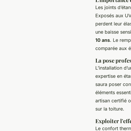
Les joints d’éta
Exposés aux UV, 
perdent leur élas
une baisse sens
10 ans
. Le rem
comparée aux éc
La pose profe
L’installation d
expertise en éta
saura poser cor
éléments essenti
artisan certifié 
sur la toiture.
Exploiter l'ef
Le confort therm