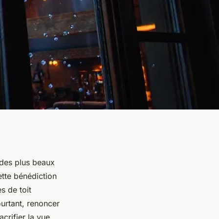
 des plus beaux
ette bénédiction
s de toit
ourtant, renoncer
acrifier la vue,