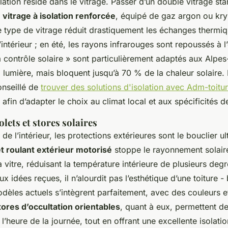
lation réside dans le vitrage. Passer d’un double vitrage st
 vitrage à isolation renforcée
, équipé de gaz argon ou kryp
e type de vitrage réduit drastiquement les échanges thermiqu
’intérieur ; en été, les rayons infrarouges sont repoussés à l
 contrôle solaire » sont particulièrement adaptés aux Alpes-
la lumière, mais bloquent jusqu’à 70 % de la chaleur solaire. 
conseillé de
trouver des solutions d'isolation avec Adm-toitu
afin d’adapter le choix au climat local et aux spécificités de
olets et stores solaires
t de l’intérieur, les protections extérieures sont le bouclier u
t roulant extérieur motorisé
stoppe le rayonnement solai
la vitre, réduisant la température intérieure de plusieurs degr
x idées reçues, il n’alourdit pas l’esthétique d’une toiture -
odèles actuels s’intègrent parfaitement, avec des couleurs et
tores d’occultation orientables
, quant à eux, permettent d
 l’heure de la journée, tout en offrant une excellente isolati