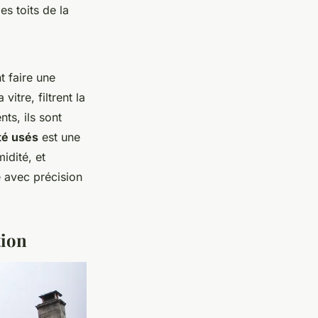
s toits de la
t faire une
vitre, filtrent la
nts, ils sont
té usés
est une
idité, et
e avec précision
tion