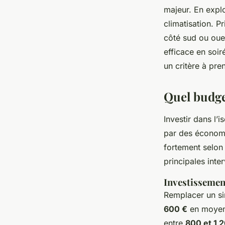
majeur. En expl
climatisation. Pr
côté sud ou oues
efficace en soir
un critère à pr
Quel budget
Investir dans l’i
par des économie
fortement selon 
principales inte
Investissement
Remplacer un si
600 €
en moyenn
entre
800 et 1 