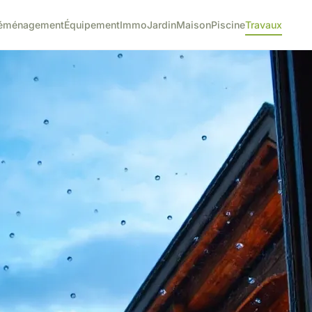
éménagement
Équipement
Immo
Jardin
Maison
Piscine
Travaux