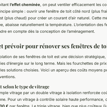
oitant
l’effet cheminée
, on peut ventiler efficacement les c
incipe simple : ouvrir une fenêtre de toit côté nord (plus fra
t (plus chaud) pour créer un courant d’air naturel. Cette m
ée, abaisse naturellement la température. L’orientation des 
endre en compte dès la conception de l’aménagement.
 prévoir pour rénover ses fenêtres de toi
solation de ses fenêtres de toit est une décision stratégique, 
s d’énergie sur le long terme. Mais les fourchettes de prix
les solutions choisies. Voici un aperçu des coûts moyens p
rventions.
 selon le type de vitrage
mple vitrage par un double vitrage à isolation renforcée co
e. Pour un vitrage à contrôle solaire haute performance, 
200 €
par fenêtre. Le triple vitrage, bien que plus coûteux (