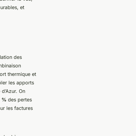
urables, et
lation des
ombinaison
fort thermique et
ôler les apports
e d’Azur. On
0 %
des pertes
ur les factures