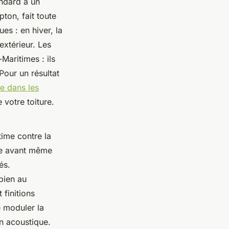
andard à un
ton, fait toute
es : en hiver, la
’extérieur. Les
Maritimes : ils
Pour un résultat
re dans les
 votre toiture.
ltime contre la
re avant même
és.
 bien au
 finitions
e moduler la
on acoustique.