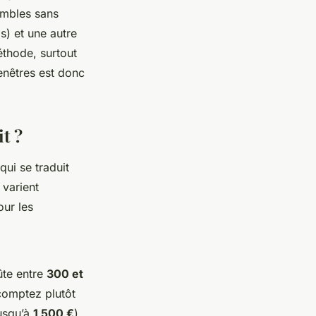
ombles sans
is) et une autre
éthode, surtout
fenêtres est donc
t ?
qui se traduit
 varient
our les
ûte entre
300 et
comptez plutôt
jusqu’à
1 500 €
),