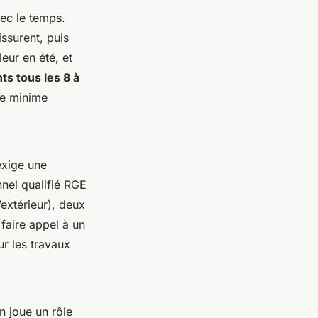
vec le temps.
issurent, puis
leur en été, et
nts tous les 8 à
se minime
 exige une
nnel qualifié RGE
’extérieur), deux
 faire appel à un
ur les travaux
n joue un rôle