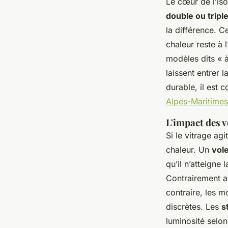
Le cœur de l’iso
double ou triple
la différence. C
chaleur reste à l
modèles dits « à
laissent entrer 
durable, il est 
Alpes-Maritimes
L'impact des v
Si le vitrage agi
chaleur. Un
vole
qu’il n’atteigne 
Contrairement au
contraire, les m
discrètes. Les
s
luminosité selon